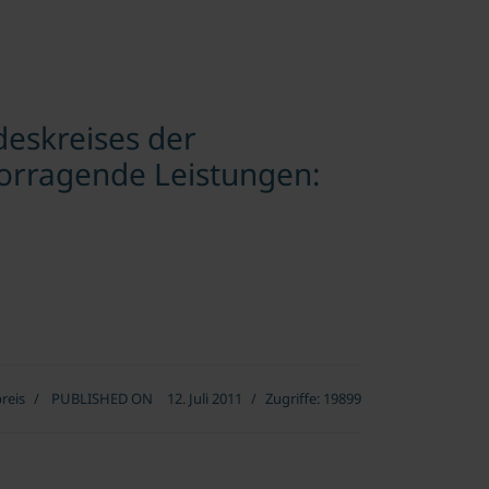
deskreises der
rvorragende Leistungen:
reis
PUBLISHED ON
12. Juli 2011
Zugriffe: 19899