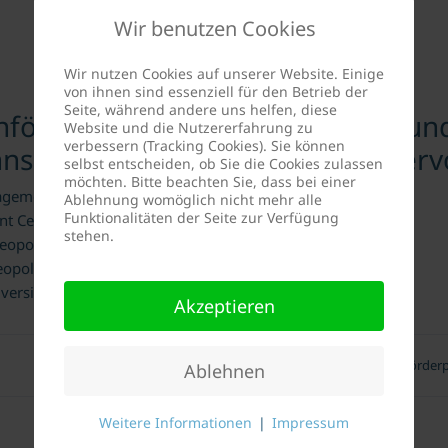
Wir benutzen Cookies
Wir nutzen Cookies auf unserer Website. Einige
von ihnen sind essenziell für den Betrieb der
Seite, während andere uns helfen, diese
nförderpreis des Deutschen Freun
Website und die Nutzererfahrung zu
verbessern (Tracking Cookies). Sie können
Innsbruck e.V. im Jahr 2011 für he
selbst entscheiden, ob Sie die Cookies zulassen
möchten. Bitte beachten Sie, dass bei einer
gement Center Innsbruck
Ablehnung womöglich nicht mehr alle
Funktionalitäten der Seite zur Verfügung
t Center Innsbruck
stehen.
eopold-Franzens-Universität Innsbruck
eopold-Franzens-Universität Innsbruck
versität Innsbruck
Akzeptieren
DFK-Studienförderp
Ablehnen
Weitere Informationen
|
Impressum