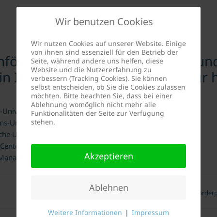
Wir benutzen Cookies
Wir nutzen Cookies auf unserer Website. Einige
von ihnen sind essenziell für den Betrieb der
nförderpreis des Deutschen Freun
Seite, während andere uns helfen, diese
Website und die Nutzererfahrung zu
 in Innsbruck e.V. im Jahr 2008 fü
verbessern (Tracking Cookies). Sie können
selbst entscheiden, ob Sie die Cookies zulassen
möchten. Bitte beachten Sie, dass bei einer
Ablehnung womöglich nicht mehr alle
-Universität Innsbruck
Funktionalitäten der Seite zur Verfügung
stehen.
ns-Universität Innsbruck
che Universität Innsbruck
enter Innsbruck
Akzeptieren
Management Center Innsbruck
Ablehnen
DFK-Studienförderp
Weitere Informationen
|
Impressum