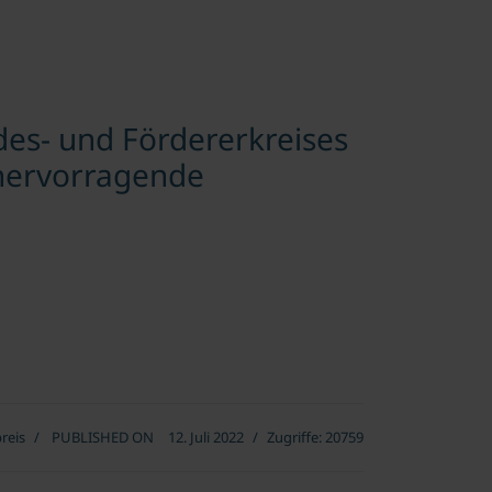
des- und Fördererkreises
r hervorragende
reis
PUBLISHED ON
12. Juli 2022
Zugriffe: 20759