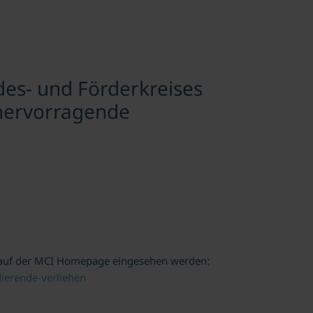
des- und Förderkreises
r hervorragende
nn auf der MCI Homepage eingesehen werden:
dierende-verliehen