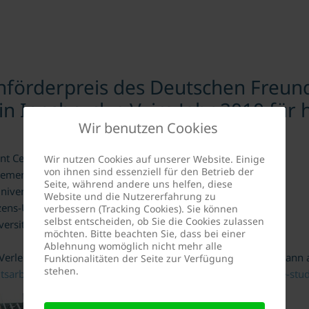
nförderpreis des Deutschen Freun
 in Innsbruck e.V. im Jahr 2010 fü
Wir benutzen Cookies
t Center Innsbruck
Wir nutzen Cookies auf unserer Website. Einige
von ihnen sind essenziell für den Betrieb der
ment Center Innsbruck
Seite, während andere uns helfen, diese
iversität Innsbruck
Website und die Nutzererfahrung zu
ens-Universität Innsbruck
verbessern (Tracking Cookies). Sie können
selbst entscheiden, ob Sie die Cookies zulassen
versität Innsbruck
möchten. Bitte beachten Sie, dass bei einer
Ablehnung womöglich nicht mehr alle
ie Verleihung und die Leistungen der einzelnen Studierenden ka
Funktionalitäten der Seite zur Verfügung
stehen.
tsarbeit/presse-2010/dfk-studienfoerderpreis-an-engagierte-stu