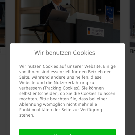
l
Bundesminister Martin Kocher zu Gast in
Fi
Wir benutzen Cookies
Innsbruck (c) BMWA Enzo Holey
Wir nutzen Cookies auf unserer Website. Einige
Österreich & Europa:
von ihnen sind essenziell für den Betrieb der
Seite, während andere uns helfen, diese
Herausforderungen für Wirtschaft
Website und die Nutzererfahrung zu
& Arbeit
verbessern (Tracking Cookies). Sie können
selbst entscheiden, ob Sie die Cookies zulassen
möchten. Bitte beachten Sie, dass bei einer
Rückblick
08. Mai 2024
Ablehnung womöglich nicht mehr alle
Weiterlesen: Österreich & Europa:
Funktionalitäten der Seite zur Verfügung
Herausforderungen für Wirtschaft &
stehen.
Arbeit