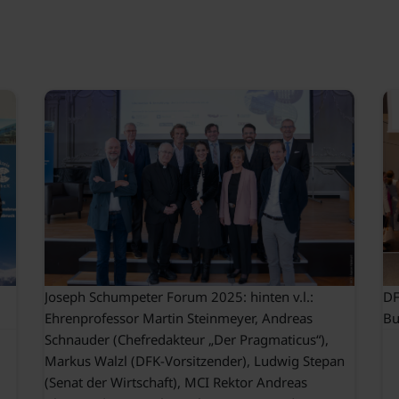
Joseph Schumpeter Forum 2025: hinten v.l.:
DF
Ehrenprofessor Martin Steinmeyer, Andreas
Bu
Schnauder (Chefredakteur „Der Pragmaticus“),
Markus Walzl (DFK-Vorsitzender), Ludwig Stepan
(Senat der Wirtschaft), MCI Rektor Andreas