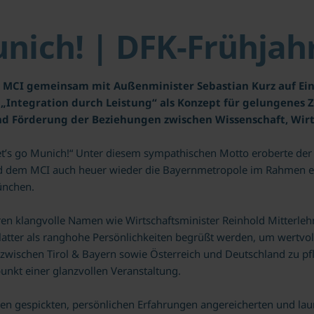
unich! | DFK-Frühjah
d MCI gemeinsam mit Außenminister Sebastian Kurz auf Ei
 „Integration durch Leistung“ als Konzept für gelungene
d Förderung der Beziehungen zwischen Wissenschaft, Wirts
 Let’s go Munich!“ Unter diesem sympathischen Motto eroberte d
nd dem MCI auch heuer wieder die Bayernmetropole im Rahmen ei
ünchen.
hren klangvolle Namen wie Wirtschaftsminister Reinhold Mitterleh
ter als ranghohe Persönlichkeiten begrüßt werden, um wertvoll
zwischen Tirol & Bayern sowie Österreich und Deutschland zu pfl
unkt einer glanzvollen Veranstaltung.
elen gespickten, persönlichen Erfahrungen angereicherten und la