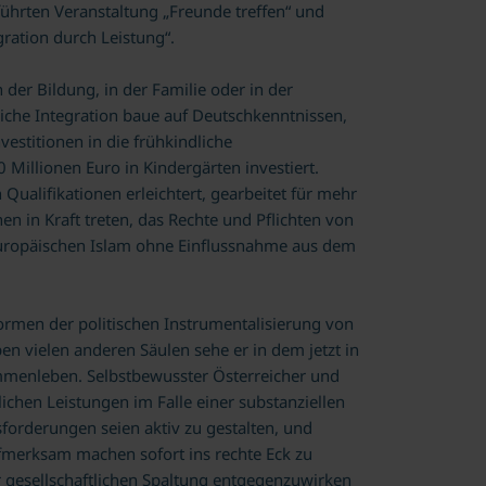
führten Veranstaltung „Freunde treffen“ und
ration durch Leistung“.
 der Bildung, in der Familie oder in der
eiche Integration baue auf Deutschkenntnissen,
vestitionen in die frühkindliche
Millionen Euro in Kindergärten investiert.
alifikationen erleichtert, gearbeitet für mehr
in Kraft treten, das Rechte und Pflichten von
europäischen Islam ohne Einflussnahme aus dem
ormen der politischen Instrumentalisierung von
ben vielen anderen Säulen sehe er in dem jetzt in
sammenleben. Selbstbewusster Österreicher und
lichen Leistungen im Falle einer substanziellen
forderungen seien aktiv zu gestalten, und
merksam machen sofort ins rechte Eck zu
r gesellschaftlichen Spaltung entgegenzuwirken