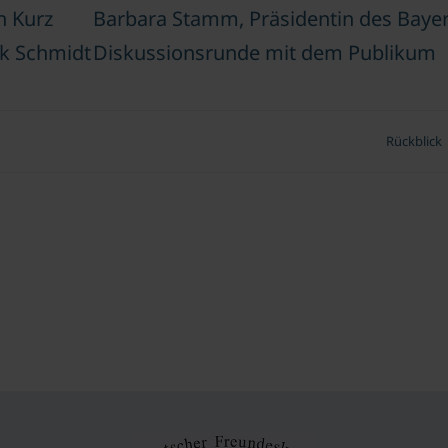
n Kurz
Barbara Stamm, Präsidentin des Baye
ck Schmidt
Diskussionsrunde mit dem Publikum
Rückblick
äum des Instituts für Finanzwissenschaft