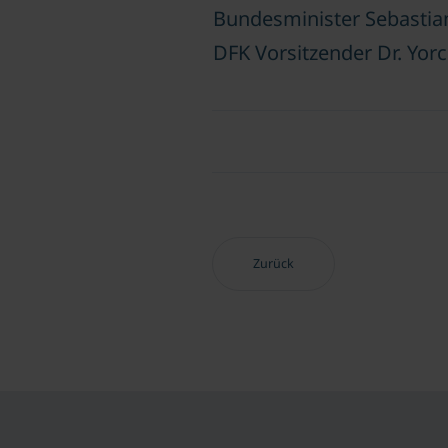
Bundesminister Sebastia
DFK Vorsitzender Dr. Yor
Vorheriger Beitrag: 50-Jahr-Jubil
Zurück