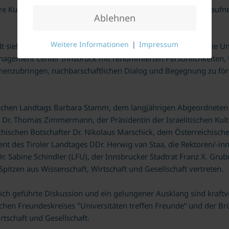
ere Kultur sei ein wichtiger Grundpfeiler und sowohl von der au
Ablehnen
Weitere Informationen
|
Impressum
 sieht den Auftrag des Deutschen Freundeskreises erfüllt, die Un
nagement Center Innsbruck mit renommierten Persönlichkeiten,
enzubringen, nachbarschaftlichen Dialog und Begegnung zu förd
ischen Landtags Barbara Stamm, dem langjährigen Abgeordneten
s Dr. Thomas Zimmermann, der Präsidentin der Israelitischen 
chischen Botschafter Dr. Nikolaus Marschick, dem Österreichisch
ent des Tiroler Landtages DDr. Herwig van Staa, die Rektoren/-in
r. Sabine Schindler (LFU), der Innsbrucker Stadtrat Franz X. Grub
pitzen aus Wissenschaft, Wirtschaft und Gesellschaft vertreten.
ch geführte Diskussion und ein gelungener Ausklang sind kraftvol
hen Freundeskreises "Universitäten treffen Freunde“ und der Br
tschaft und Gesellschaft.