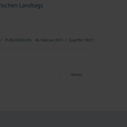
rischen Landtags
PUBLISHED ON
06. Februar 2015
Zugriffe: 19317
Nächster Beitrag: Tirol erobert 
Weiter