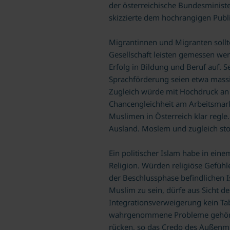
der österreichische Bundesministe
skizzierte dem hochrangigen Publi
Migrantinnen und Migranten sollten
Gesellschaft leisten gemessen wer
Erfolg in Bildung und Beruf auf. S
Sprachförderung seien etwa massiv
Zugleich würde mit Hochdruck an 
Chancengleichheit am Arbeitsmark
Muslimen in Österreich klar reg
Ausland. Moslem und zugleich stol
Ein politischer Islam habe in ein
Religion. Würden religiöse Gefühle
der Beschlussphase befindlichen I
Muslim zu sein, dürfe aus Sicht de
Integrationsverweigerung kein Tab
wahrgenommene Probleme gehörten
rücken, so das Credo des Außenmin