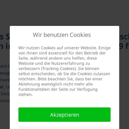
s Studienförderpreis des Deuts
Wir benutzen Cookies
n in Innsbruck e.V. im Jahr 2019
Wir nutzen Cookies auf unserer Website. Einige
von ihnen sind essenziell für den Betrieb der
Seite, während andere uns helfen, diese
Website und die Nutzererfahrung zu
nt Center Innsbruck
verbessern (Tracking Cookies). Sie können
anagement Center Innsbruck
selbst entscheiden, ob Sie die Cookies zulassen
möchten. Bitte beachten Sie, dass bei einer
ment Center Innsbruck
Ablehnung womöglich nicht mehr alle
er
, Universität Innsbruck
Funktionalitäten der Seite zur Verfügung
t Innsbruck
stehen.
niversität Innsbruck
Akzeptieren