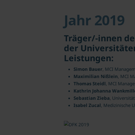
Jahr 2019
Träger/-innen de
der Universitäte
Leistungen:
Simon Bauer
, MCI Manageme
Maximilian Nißlein
, MCI M
Thomas Steidl
, MCI Manage
Kathrin Johanna Wankmill
Sebastian Zieba
, Universitä
Isabel Zucal
, Medizinische U