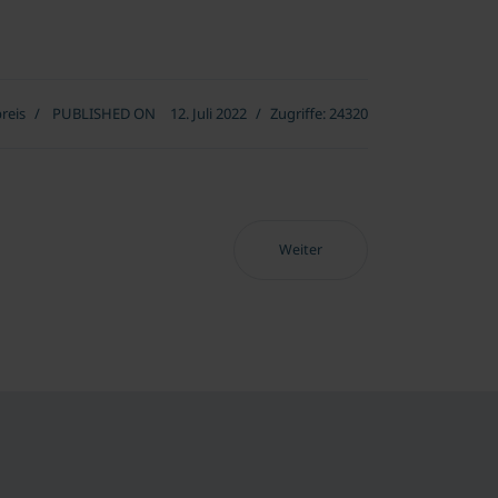
reis
PUBLISHED ON
12. Juli 2022
Zugriffe: 24320
Nächster Beitrag: Jahr 2018
Weiter