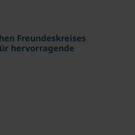
chen Freundeskreises
 für hervorragende