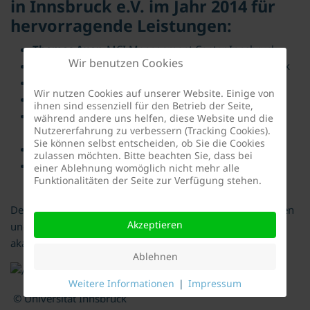
in Innsbruck e.V. im Jahr 2014 für
hervorragende Leistungen:
Thomas Auer
, MCI Management Center Innsbruck
Wir benutzen Cookies
Armin Bauhofe
r, MCI Management Center Innsbruck
Julia DiFranco
, Universität Innsbruck
Wir nutzen Cookies auf unserer Website. Einige von
Stefan Hieber
, MCI Management Center Innsbruck
ihnen sind essenziell für den Betrieb der Seite,
Christoph Mayerhofer
, Medizinische Universität
während andere uns helfen, diese Website und die
Nutzererfahrung zu verbessern (Tracking Cookies).
Innsbruck
Sie können selbst entscheiden, ob Sie die Cookies
Verena Sperk
, Universität Innsbruck
zulassen möchten. Bitte beachten Sie, dass bei
Annalena Wiesend
, MCI Management Center
einer Ablehnung womöglich nicht mehr alle
Funktionalitäten der Seite zur Verfügung stehen.
Innsbruck
Der Deuche Freundeskreis gratuliert den Preisträger/-innen
Akzeptieren
und wünscht Ihnen für Ihre weitere berufliche und
akademische Laufbahn viel Erfolg.
Ablehnen
Weitere Informationen
|
Impressum
© Universität Innsbruck