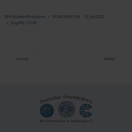
DFK-Studienförderpreis
PUBLISHED ON
12. Juli 2022
Zugriffe: 21100
Vorheriger Beitrag: Jahr 2015
Nächster Beitrag
Zurück
Weiter